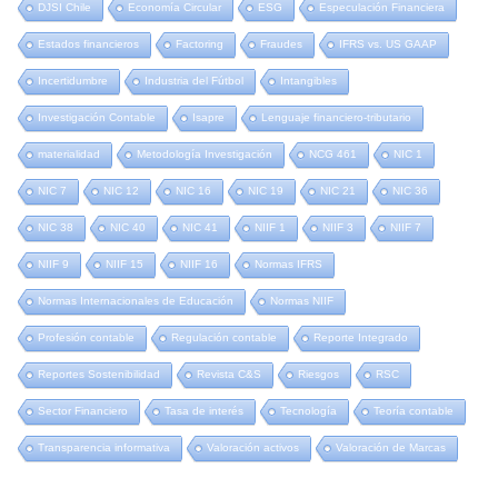
DJSI Chile
Economía Circular
ESG
Especulación Financiera
Estados financieros
Factoring
Fraudes
IFRS vs. US GAAP
Incertidumbre
Industria del Fútbol
Intangibles
Investigación Contable
Isapre
Lenguaje financiero-tributario
materialidad
Metodología Investigación
NCG 461
NIC 1
NIC 7
NIC 12
NIC 16
NIC 19
NIC 21
NIC 36
NIC 38
NIC 40
NIC 41
NIIF 1
NIIF 3
NIIF 7
NIIF 9
NIIF 15
NIIF 16
Normas IFRS
Normas Internacionales de Educación
Normas NIIF
Profesión contable
Regulación contable
Reporte Integrado
Reportes Sostenibilidad
Revista C&S
Riesgos
RSC
Sector Financiero
Tasa de interés
Tecnología
Teoría contable
Transparencia informativa
Valoración activos
Valoración de Marcas