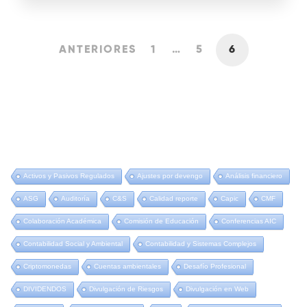
ANTERIORES
1
…
5
6
Activos y Pasivos Regulados
Ajustes por devengo
Análisis financiero
ASG
Auditoría
C&S
Calidad reporte
Capic
CMF
Colaboración Académica
Comisión de Educación
Conferencias AIC
Contabilidad Social y Ambiental
Contabilidad y Sistemas Complejos
Criptomonedas
Cuentas ambientales
Desafío Profesional
DIVIDENDOS
Divulgación de Riesgos
Divulgación en Web