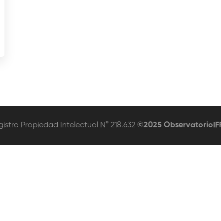
stro Propiedad Intelectual N° 218.632
©2025 ObservatorioIF