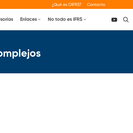
¿Qué es OIFRS?
Contacto
sorías
Enlaces
No todo es IFRS
omplejos