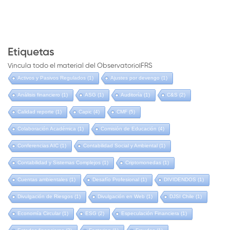
Etiquetas
Vincula todo el material del ObservatorioIFRS
Activos y Pasivos Regulados
(1)
Ajustes por devengo
(1)
Análisis financiero
(1)
ASG
(1)
Auditoría
(1)
C&S
(2)
Calidad reporte
(1)
Capic
(4)
CMF
(5)
Colaboración Académica
(1)
Comisión de Educación
(4)
Conferencias AIC
(1)
Contabilidad Social y Ambiental
(1)
Contabilidad y Sistemas Complejos
(1)
Criptomonedas
(1)
Cuentas ambientales
(1)
Desafío Profesional
(1)
DIVIDENDOS
(1)
Divulgación de Riesgos
(1)
Divulgación en Web
(1)
DJSI Chile
(1)
Economía Circular
(1)
ESG
(2)
Especulación Financiera
(1)