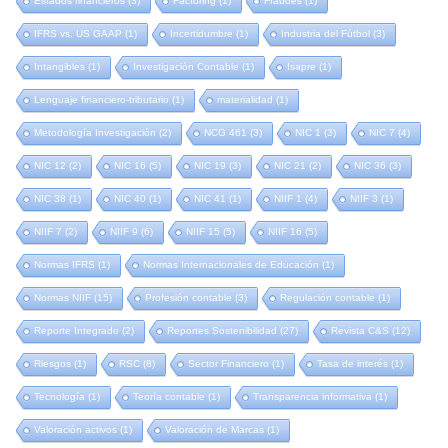
Estados financieros
(3)
Factoring
(1)
Fraudes
(1)
IFRS vs. US GAAP
(1)
Incertidumbre
(1)
Industria del Fútbol
(3)
Intangibles
(1)
Investigación Contable
(1)
Isapre
(1)
Lenguaje financiero-tributario
(1)
materialidad
(1)
Metodología Investigación
(2)
NCG 461
(3)
NIC 1
(3)
NIC 7
(4)
NIC 12
(2)
NIC 16
(5)
NIC 19
(3)
NIC 21
(2)
NIC 36
(3)
NIC 38
(1)
NIC 40
(1)
NIC 41
(1)
NIIF 1
(4)
NIIF 3
(1)
NIIF 7
(2)
NIIF 9
(6)
NIIF 15
(5)
NIIF 16
(5)
Normas IFRS
(1)
Normas Internacionales de Educación
(1)
Normas NIIF
(15)
Profesión contable
(3)
Regulación contable
(1)
Reporte Integrado
(2)
Reportes Sostenibilidad
(27)
Revista C&S
(12)
Riesgos
(1)
RSC
(8)
Sector Financiero
(1)
Tasa de interés
(1)
Tecnología
(1)
Teoría contable
(1)
Transparencia informativa
(1)
Valoración activos
(1)
Valoración de Marcas
(1)