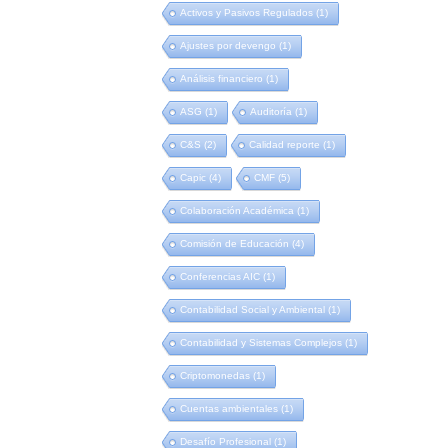
Activos y Pasivos Regulados
(1)
Ajustes por devengo
(1)
Análisis financiero
(1)
ASG
(1)
Auditoría
(1)
C&S
(2)
Calidad reporte
(1)
Capic
(4)
CMF
(5)
Colaboración Académica
(1)
Comisión de Educación
(4)
Conferencias AIC
(1)
Contabilidad Social y Ambiental
(1)
Contabilidad y Sistemas Complejos
(1)
Criptomonedas
(1)
Cuentas ambientales
(1)
Desafío Profesional
(1)