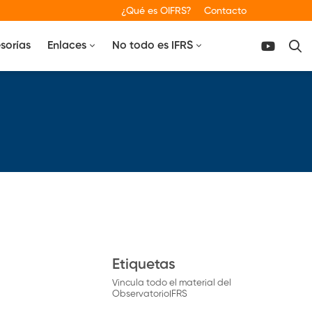
¿Qué es OIFRS?
Contacto
sorías
Enlaces
No todo es IFRS
Etiquetas
Vincula todo el material del
ObservatorioIFRS