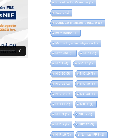
Investigación Contable
(1)
Isapre
(1)
Lenguaje financiero-tributario
(1)
materialidad
(1)
Metodología Investigación
(2)
NCG 461
(3)
NIC 1
(3)
NIC 7
(4)
NIC 12
(2)
NIC 16
(5)
NIC 19
(3)
NIC 21
(2)
NIC 36
(3)
NIC 38
(1)
NIC 40
(1)
NIC 41
(1)
NIIF 1
(4)
NIIF 3
(1)
NIIF 7
(2)
NIIF 9
(6)
NIIF 15
(5)
NIIF 16
(5)
Normas IFRS
(1)