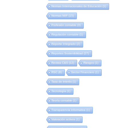
Normas Internacionales de Educación
(1)
Normas NIIF
(15)
Profesión contable
(3)
Regulación contable
(1)
Reporte Integrado
(2)
Reportes Sostenibilidad
(27)
Revista C&S
(12)
Riesgos
(1)
RSC
(8)
Sector Financiero
(1)
Tasa de interés
(1)
Tecnología
(1)
Teoría contable
(1)
Transparencia informativa
(1)
Valoración activos
(1)