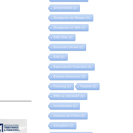
DIVIDENDOS
(1)
Divulgación de Riesgos
(1)
Divulgación en Web
(1)
DJSI Chile
(1)
Economía Circular
(1)
ESG
(2)
Especulación Financiera
(1)
Estados financieros
(3)
Factoring
(1)
Fraudes
(1)
IFRS vs. US GAAP
(1)
Incertidumbre
(1)
Industria del Fútbol
(3)
Intangibles
(1)