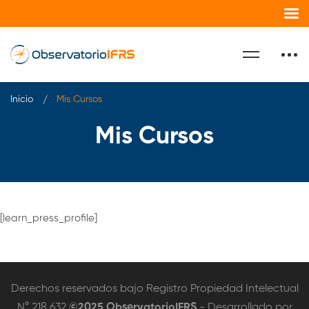
Inicio
Mis Cursos
Mis Cursos
[learn_press_profile]
Derechos reservados bajo Registro Propiedad Intelectual
N° 218.632
©2025 ObservatorioIFRS
- Desarrollado por