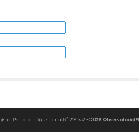
stro Propiedad Intelectual N° 218.632
©2025 ObservatorioIF