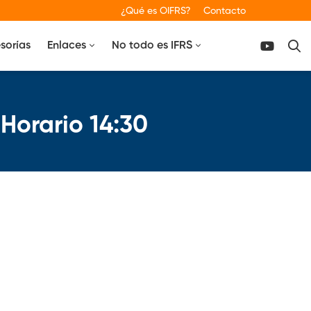
¿Qué es OIFRS?
Contacto
sorías
Enlaces
No todo es IFRS
 Horario 14:30