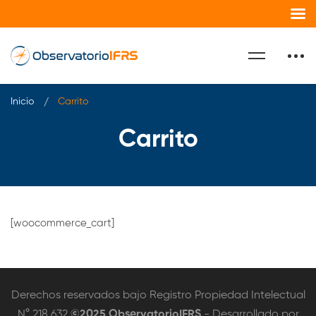
Inicio
Carrito
Carrito
Carrito
[woocommerce_cart]
Derechos reservados bajo Registro Propiedad Intelectual
N° 218.632
©2025 ObservatorioIFRS
- Desarrollado por